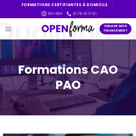
Skip
FORMATIONS CERTIFIANTES À DOMICILE
to
9H-19H
01.76.41.17.61
content
SIMULER MON
FINANCEMENT
Formations CAO
PAO