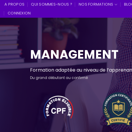
Skip
A PROPOS
QUI SOMMES-NOUS ?
NOS FORMATIONS
BLO
to
CONNEXION
content
MANAGEMENT
Formation adaptée au niveau de l’apprenan
Du grand débutant au confirmé